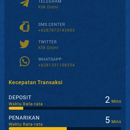
TELEGRAM
Klik Disini
SMS CENTER
+6287873743903
TWITTER
Klik Disini
WHATSAPP
+6281331108354
Kecepatan Transaksi
DEPOSIT
2
Mins
Waktu Rata-rata
PENARIKAN
5
Mins
Waktu Rata-rata