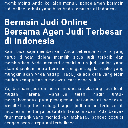
membimbing Anda ke jalan menuju pengalaman bermain
judi online terbaik yang bisa Anda temukan di Indonesia.
Bermain Judi Online
Bersama Agen Judi Terbesar
di Indonesia
Kami bisa saja memberikan Anda beberapa kriteria yang
harus diingat dalam memilih situs judi terbaik dan
membiarkan Anda mencari sendiri situs judi online yang
akan dijadikan mitra bermain dengan segala resiko yang
mungkin akan Anda hadapi. Tapi, jika ada cara yang lebih
mudah kenapa harus melewati cara yang sulit?
Ya, bermain judi online di Indonesia sekarang jadi lebih
mudah karena Maha168 telah hadir untuk
mengakomodasi para penggemar judi online di Indonesia.
Memiliki reputasi sebagai agen judi online terbesar di
Indonesia tentunya bukanlah tanpa alasan. Ada banyak
fitur menarik yang menjadikan Maha168 sangat populer
dengan segala reputasi terbaiknya.