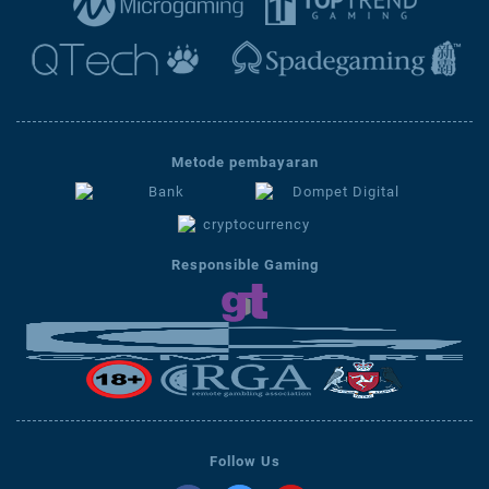
Metode pembayaran
Responsible Gaming
Follow Us